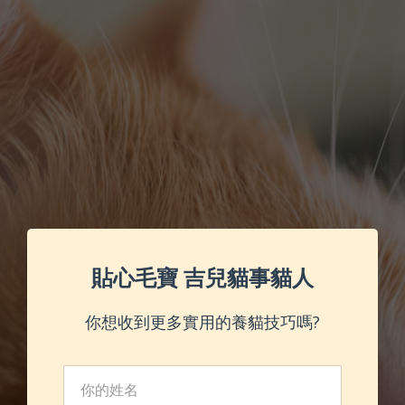
貼心毛寶 吉兒貓事貓人
你想收到更多實用的養貓技巧嗎?